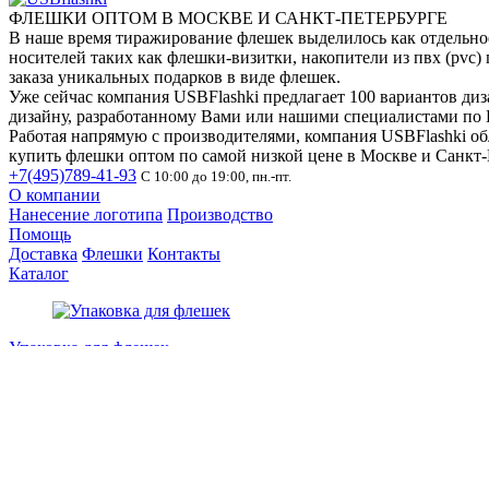
ФЛЕШКИ ОПТОМ В МОСКВЕ И САНКТ-ПЕТЕРБУРГЕ
В наше время тиражирование флешек выделилось как отдельное
носителей таких как флешки-визитки, накопители из пвх (pvc)
заказа уникальных подарков в виде флешек.
Уже сейчас компания USBFlashki предлагает 100 вариантов ди
дизайну, разработанному Вами или нашими специалистами по 
Работая напрямую с производителями, компания USBFlashki об
купить флешки оптом по самой низкой цене в Москве и Санкт-
+7(495)789-41-93
С 10:00 до 19:00, пн.-пт.
О компании
Нанесение логотипа
Производство
Помощь
Доставка
Флешки
Контакты
Каталог
Упаковка для флешек
Флешки визитки