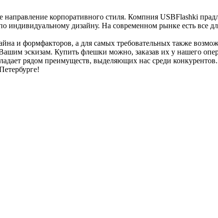
 направление корпоративного стиля. Компния USBFlashki прадл
 по индивидуальному дизайну. На современном рынке есть все д
зайна и формфакторов, а для самых требовательных также возм
Вашим эскизам. Купить флешки можно, заказав их у нашего опе
ладает рядом преимуществ, выделяющих нас среди конкурентов. 
Петербурге!