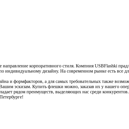
 направление корпоративного стиля. Компния USBFlashki прадл
 по индивидуальному дизайну. На современном рынке есть все д
зайна и формфакторов, а для самых требовательных также возм
Вашим эскизам. Купить флешки можно, заказав их у нашего опе
ладает рядом преимуществ, выделяющих нас среди конкурентов. 
Петербурге!