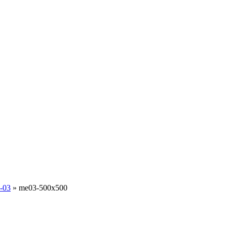
-03
»
me03-500x500