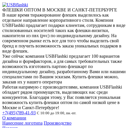
ФЛЕШКИ ОПТОМ В МОСКВЕ И САНКТ-ПЕТЕРБУРГЕ
В наше время тиражирование флешек выделилось как
отдельное направление корпоративного стиля. Компния
USBFlashki прадлагает подарки клиентам, сотрудникам в виде
стилизованных носителей таких как флешки-визитки,
накопители из пвх (pvc) по индивидуальному дизайну. На
современном рынке есть все для того чтобы выделить свой
бренд и поучить возможность заказа уникальных подарков в
виде флешек.
Уже сейчас компания USBFlashki предлагает 100 вариантов
дизайна и формфакторов, а для самых требовательных также
возможность изготовить партию флешкарт по
индивидуальному дизайну, разработанному Вами или нашими
специалистами по Вашим эскизам. Купить флешки можно,
заказав их у нашего оператора
Работая напрямую с производителями, компания USBFlashki
обладает рядом преимуществ, выделяющих нас среди
конкурентов. Благодаря этому, у Вас появляется уникальная
возможность купить флешки оптом по самой низкой цене в
Москве и Санкт-Петербурге!
+7(495)789-41-93
С 10:00 до 19:00, пн.-пт.
О компании
Нанесение логотипа
Производство