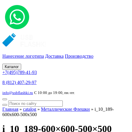
Нанесение логотипа
Доставка
Производство
Каталог
+7(495)789-41-93
8 (812) 407-29-97
info@usbflashki.ru
С 10:00 до 19:00, пн.-пт.
Главная
»
catalog
»
Металлические Флешки
»
i_10_189-
600x600-500x500
i_10_189-600×600-500×500