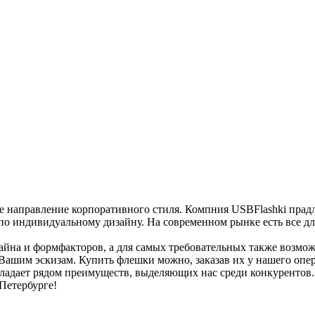
 направление корпоративного стиля. Компния USBFlashki прадл
 по индивидуальному дизайну. На современном рынке есть все д
зайна и формфакторов, а для самых требовательных также возм
Вашим эскизам. Купить флешки можно, заказав их у нашего опе
ладает рядом преимуществ, выделяющих нас среди конкурентов. 
Петербурге!