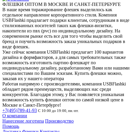
ФЛЕШКИ ОПТОМ В МОСКВЕ И САНКТ-ПЕТЕРБУРГЕ
В наше время тиражирование флешек выделилось как
отдельное направление корпоративного стиля. Компния
USBFlashki прадлагает подарки клиентам, сотрудникам в виде
стилизованных носителей таких как флешки-визитки,
накопители из пвх (pvc) по индивидуальному дизайну. На
современном рынке есть все для того чтобы выделить свой
бренд и поучить возможность заказа уникальных подарков в
виде флешек.
Уже сейчас компания USBFlashki предлагает 100 вариантов
дизайна и формфакторов, а для самых требовательных также
возможность изготовить партию флешкарт по
индивидуальному дизайну, разработанному Вами или нашими
специалистами по Вашим эскизам. Купить флешки можно,
заказав их у нашего оператора
Работая напрямую с производителями, компания USBFlashki
обладает рядом преимуществ, выделяющих нас среди
конкурентов. Благодаря этому, у Вас появляется уникальная
возможность купить флешки оптом по самой низкой цене в
Москве и Санкт-Петербурге!
+7(495)789-41-93
С 10:00 до 19:00, пн.-пт.
О компании
Нанесение логотипа
Производство
Помощь
Доставка
Флешки
Контакты