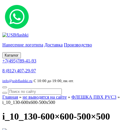
Нанесение логотипа
Доставка
Производство
Каталог
+7(495)789-41-93
8 (812) 407-29-97
info@usbflashki.ru
С 10:00 до 19:00, пн.-пт.
Главная
»
не выводятся на сайте
»
ФЛЕШКА ПВХ PVC3
»
i_10_130-600x600-500x500
i_10_130-600×600-500×500