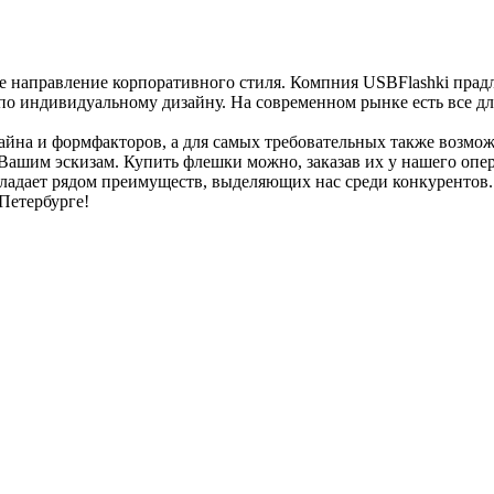
 направление корпоративного стиля. Компния USBFlashki прадл
 по индивидуальному дизайну. На современном рынке есть все д
зайна и формфакторов, а для самых требовательных также возм
Вашим эскизам. Купить флешки можно, заказав их у нашего опе
ладает рядом преимуществ, выделяющих нас среди конкурентов. 
Петербурге!