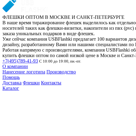
ФЛЕШКИ ОПТОМ В МОСКВЕ И САНКТ-ПЕТЕРБУРГЕ
В наше время тиражирование флешек выделилось как отдельное
носителей таких как флешки-визитки, накопители из пвх (pvc)
заказа уникальных подарков в виде флешек.
Уже сейчас компания USBFlashki предлагает 100 вариантов ди
дизайну, разработанному Вами или нашими специалистами по 
Работая напрямую с производителями, компания USBFlashki об
купить флешки оптом по самой низкой цене в Москве и Санкт-
+7(495)789-41-93
С 10:00 до 19:00, пн.-пт.
О компании
Нанесение логотипа
Производство
Помощь
Доставка
Флешки
Контакты
Каталог