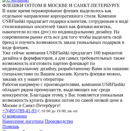
ФЛЕШКИ ОПТОМ В МОСКВЕ И САНКТ-ПЕТЕРБУРГЕ
В наше время тиражирование флешек выделилось как
отдельное направление корпоративного стиля. Компния
USBFlashki прадлагает подарки клиентам, сотрудникам в виде
стилизованных носителей таких как флешки-визитки,
накопители из пвх (pvc) по индивидуальному дизайну. На
современном рынке есть все для того чтобы выделить свой
бренд и поучить возможность заказа уникальных подарков в
виде флешек.
Уже сейчас компания USBFlashki предлагает 100 вариантов
дизайна и формфакторов, а для самых требовательных также
возможность изготовить партию флешкарт по
индивидуальному дизайну, разработанному Вами или нашими
специалистами по Вашим эскизам. Купить флешки можно,
заказав их у нашего оператора
Работая напрямую с производителями, компания USBFlashki
обладает рядом преимуществ, выделяющих нас среди
конкурентов. Благодаря этому, у Вас появляется уникальная
возможность купить флешки оптом по самой низкой цене в
Москве и Санкт-Петербурге!
+7(495)789-41-93
С 10:00 до 19:00, пн.-пт.
О компании
Нанесение логотипа
Производство
Помощь